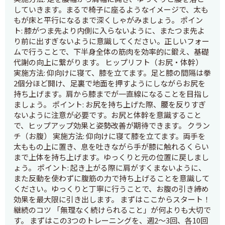
していきます。まるで椅子に座るようなイメージで、太も
もが床と平行になるまで深くしゃがみましょう。 ポイン
ト: 膝がつま先より内側に入らないように、またつま先よ
り前に出すぎないように意識してください。正しいフォー
ムで行うことで、下半身全体の筋肉を効率的に鍛え、基礎
代謝の向上に繋がります。 ヒップリフト（お尻・体幹）
実施方法: 仰向けに寝て、膝を立てます。足と膝の間隔は拳
2個分ほど開け、足裏で地面を押すようにしながらお尻を
持ち上げます。肩から膝までが一直線になることを目指し
ましょう。 ポイント: お尻を持ち上げた際、腰を反りすぎ
ないように注意が必要です。お尻と体幹を意識すること
で、ヒップアップ効果と姿勢改善が期待できます。 クラン
チ（お腹） 実施方法: 仰向けに寝て膝を立てます。両手を
太ももの上に置き、息を吐きながら手が膝に触れるくらい
まで上体を持ち上げます。ゆっくりと元の位置に戻しまし
ょう。 ポイント: 起き上がる際に肩がすくまないように、
また反動を使わずに腹筋の力で持ち上げることを意識して
ください。ゆっくりと丁寧に行うことで、お腹の引き締め
効果を最大限に引き出します。 まずはここからスタート！
継続のコツ 「無理なく続けられること」が何よりも大切で
す。 まずはこの3つのトレーニングを、週2〜3回、各10回