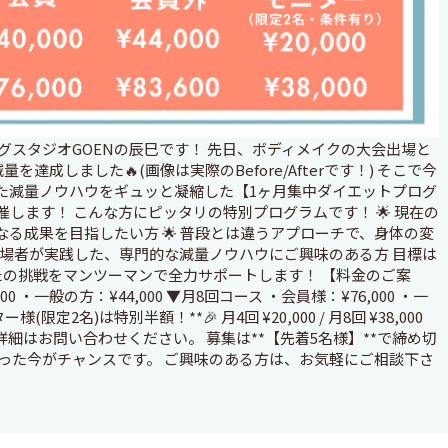
グスタジオGOENの辰巳です！ 先日、ボディメイクの大会出場と
を達成しました🔥(画像は実際のBefore/Afterです！) そこで今
た減量ノウハウをギュッと凝縮した【1ヶ月集中ダイエットプログ
催します！ こんな方にピッタリの特別プログラムです！ 🌟 現在の
る成果を目指したい方 🌟 普段とは違うアプローチで、身体の変
会出場者が実践した、専門的な減量ノウハウにご興味のある方 目標は
なたの挑戦をマンツーマンで全力サポートします！ 【料金のご案
0 ・一般の方：¥44,000 ▼月8回コース ・会員様：¥76,000 ・一
様(限定2名)は特別半額！**🎉 月4回 ¥20,000 / 月8回 ¥38,000
細はお問い合わせください。 募集は**【先着5名様】**で締め切
った今がチャンスです。 ご興味のある方は、お気軽にご相談下さ