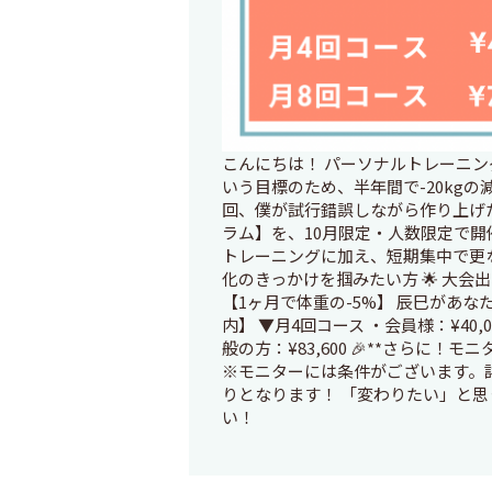
こんにちは！ パーソナルトレーニン
いう目標のため、半年間で-20kgの減量
回、僕が試行錯誤しながら作り上げ
ラム】を、10月限定・人数限定で開
トレーニングに加え、短期集中で更な
化のきっかけを掴みたい方 🌟 大
【1ヶ月で体重の-5%】 辰巳があ
内】 ▼月4回コース ・会員様：¥40,00
般の方：¥83,600 🎉**さらに！モニター
※モニターには条件がございます。詳
りとなります！ 「変わりたい」と思
い！